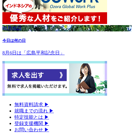
08月06日
今日は何の日
8月6日は「広島平和記念日」
無料資料請求
▶︎
就職までの流れ
▶︎
特定技能とは
▶︎
登録支援機関
▶︎
お問い合わせ
▶︎