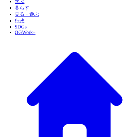
学ぶ
暮らす
見る・遊ぶ
行政
SDGs
OGWork+