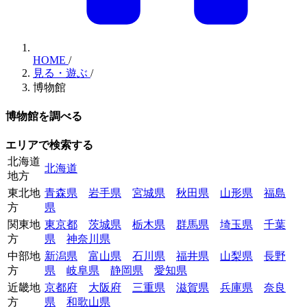
HOME
/
見る・遊ぶ
/
博物館
博物館を調べる
エリアで検索する
北海道
北海道
地方
東北地
青森県
岩手県
宮城県
秋田県
山形県
福島
方
県
関東地
東京都
茨城県
栃木県
群馬県
埼玉県
千葉
方
県
神奈川県
中部地
新潟県
富山県
石川県
福井県
山梨県
長野
方
県
岐阜県
静岡県
愛知県
近畿地
京都府
大阪府
三重県
滋賀県
兵庫県
奈良
方
県
和歌山県