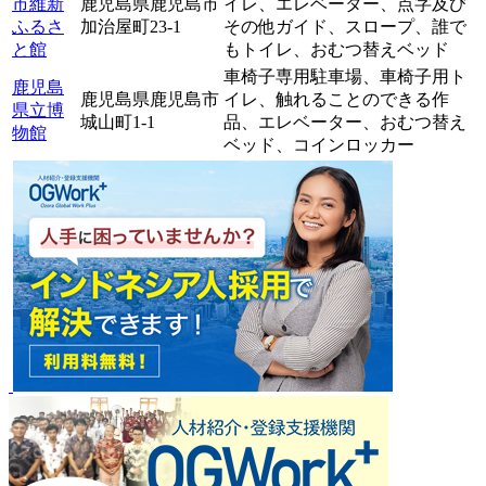
市維新
鹿児島県鹿児島市
イレ、
エレベーター、
点字及び
ふるさ
加治屋町23-1
その他ガイド、
スロープ、
誰で
と館
もトイレ、
おむつ替えベッド
車椅子専用駐車場、
車椅子用ト
鹿児島
鹿児島県鹿児島市
イレ、
触れることのできる作
県立博
城山町1-1
品、
エレベーター、
おむつ替え
物館
ベッド、
コインロッカー