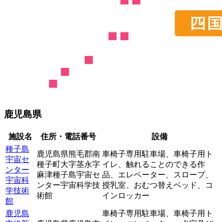
鹿児島県
施設名
住所・電話番号
設備
種子島
鹿児島県熊毛郡南
車椅子専用駐車場、
車椅子用ト
宇宙セ
種子町大字茎永字
イレ、
触れることのできる作
ンター
麻津種子島宇宙セ
品、
エレベーター、
スロープ、
宇宙科
ンター宇宙科学技
授乳室、
おむつ替えベッド、
コ
学技術
術館
インロッカー
館
鹿児島
車椅子専用駐車場、
車椅子用ト