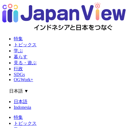
特集
トピックス
学ぶ
暮らす
見る・遊ぶ
行政
SDGs
OGWork+
日本語
▼
日本語
Indonesia
特集
トピックス