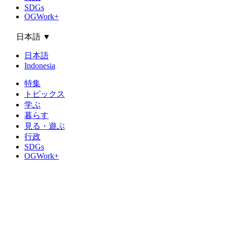
SDGs
OGWork+
日本語
▼
日本語
Indonesia
特集
トピックス
学ぶ
暮らす
見る・遊ぶ
行政
SDGs
OGWork+