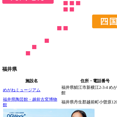
福井県
施設名
住所・電話番号
福井県鯖江市新横江2-3-4 め
めがねミュージアム
館
福井県陶芸館・越前古窯博物
福井県丹生郡越前町小曽原120-
館