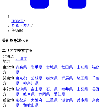
HOME
/
見る・遊ぶ
/
美術館
美術館を調べる
エリアで検索する
北海道
北海道
地方
東北地
青森県
岩手県
宮城県
秋田県
山形県
福島
方
県
関東地
東京都
茨城県
栃木県
群馬県
埼玉県
千葉
方
県
神奈川県
中部地
新潟県
富山県
石川県
福井県
山梨県
長野
方
県
岐阜県
静岡県
愛知県
近畿地
京都府
大阪府
三重県
滋賀県
兵庫県
奈良
方
県
和歌山県