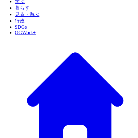
学ぶ
暮らす
見る・遊ぶ
行政
SDGs
OGWork+