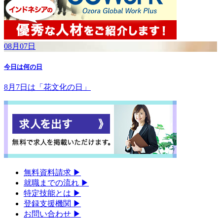
08月07日
今日は何の日
8月7日は「花文化の日」
無料資料請求
▶︎
就職までの流れ
▶︎
特定技能とは
▶︎
登録支援機関
▶︎
お問い合わせ
▶︎