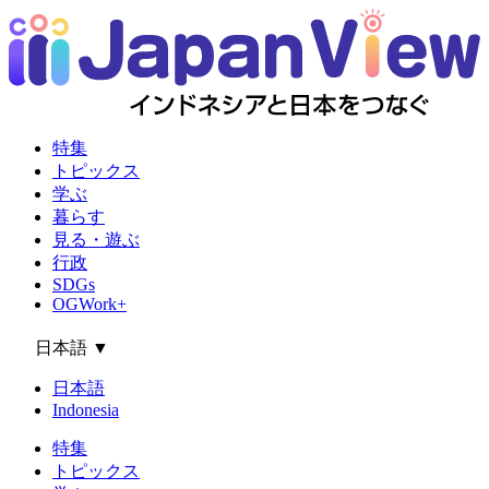
特集
トピックス
学ぶ
暮らす
見る・遊ぶ
行政
SDGs
OGWork+
日本語
▼
日本語
Indonesia
特集
トピックス