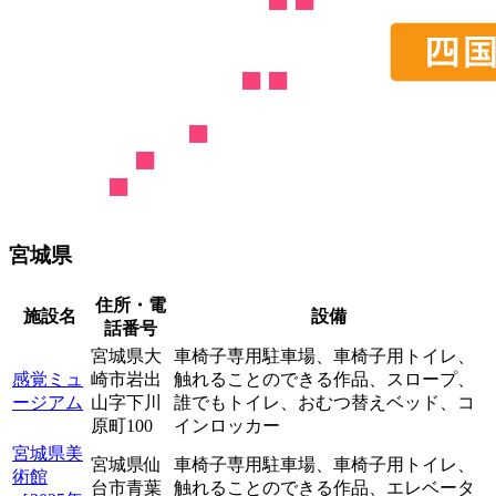
宮城県
住所・電
施設名
設備
話番号
宮城県大
車椅子専用駐車場、
車椅子用トイレ、
感覚ミュ
崎市岩出
触れることのできる作品、
スロープ、
ージアム
山字下川
誰でもトイレ、
おむつ替えベッド、
コ
原町100
インロッカー
宮城県美
宮城県仙
車椅子専用駐車場、
車椅子用トイレ、
術館
台市青葉
触れることのできる作品、
エレベータ