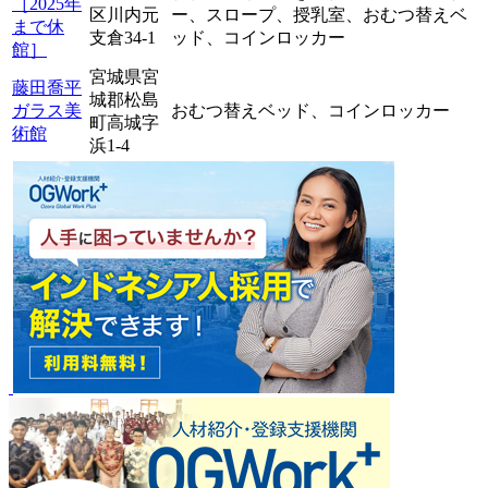
［2025年
区川内元
ー、
スロープ、
授乳室、
おむつ替えベ
まで休
支倉34-1
ッド、
コインロッカー
館］
宮城県宮
藤田喬平
城郡松島
ガラス美
おむつ替えベッド、
コインロッカー
町高城字
術館
浜1-4