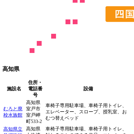
高知県
住所・
施設名
電話番
設備
号
高知県
車椅子専用駐車場、
車椅子用トイレ、
むろと廃
室戸市
エレベーター、
スロープ、
授乳室、
お
校水族館
室戸岬
むつ替えベッド
町533-2
高知県
車椅子専用駐車場、
車椅子用トイレ、
高知県立