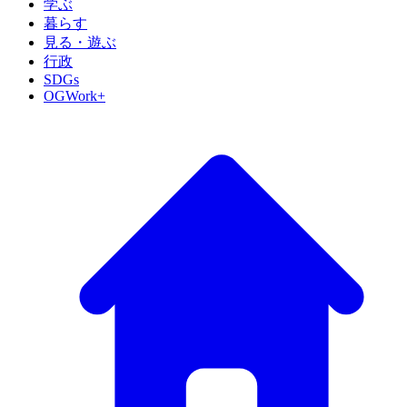
学ぶ
暮らす
見る・遊ぶ
行政
SDGs
OGWork+