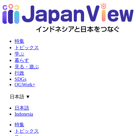
特集
トピックス
学ぶ
暮らす
見る・遊ぶ
行政
SDGs
OGWork+
日本語
▼
日本語
Indonesia
特集
トピックス