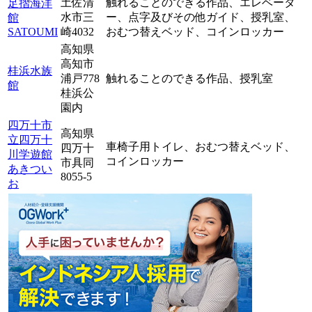
土佐清
触れることのできる作品、
エレベータ
足摺海洋
水市三
ー、
点字及びその他ガイド、
授乳室、
館
SATOUMI
崎4032
おむつ替えベッド、
コインロッカー
高知県
高知市
桂浜水族
浦戸778
触れることのできる作品、
授乳室
館
桂浜公
園内
四万十市
高知県
立四万十
車椅子用トイレ、
おむつ替えベッド、
四万十
川学遊館
コインロッカー
市具同
あきつい
8055-5
お