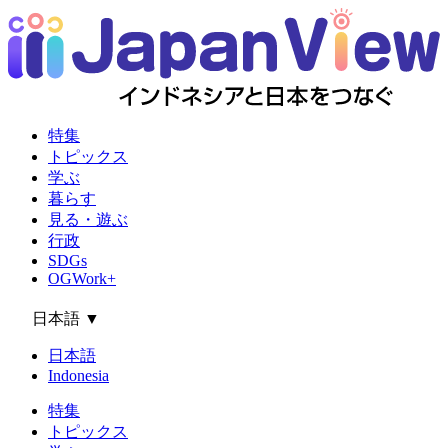
特集
トピックス
学ぶ
暮らす
見る・遊ぶ
行政
SDGs
OGWork+
日本語
▼
日本語
Indonesia
特集
トピックス