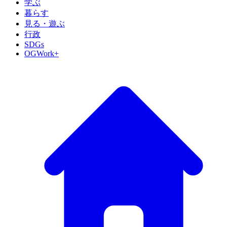
学ぶ
暮らす
見る・遊ぶ
行政
SDGs
OGWork+