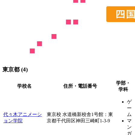
東京都 (4)
学部・
学校名
住所・電話番号
学科
ゲ
ー
代々木アニメーシ
東京校 水道橋新校舎1号館：東
ム
ョン学院
京都千代田区神田三崎町1-3-9
マ
ン
ガ