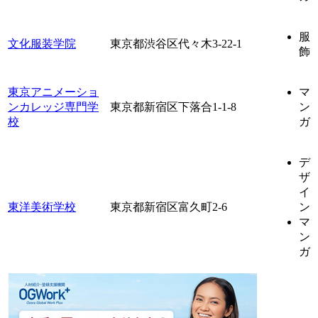
服
文化服装学院
東京都渋谷区代々木3-22-1
飾
東京アニメーショ
マ
ンカレッジ専門学
東京都新宿区下落合1-1-8
ン
校
ガ
デ
ザ
イ
東洋美術学校
東京都新宿区富久町2-6
ン
マ
ン
ガ