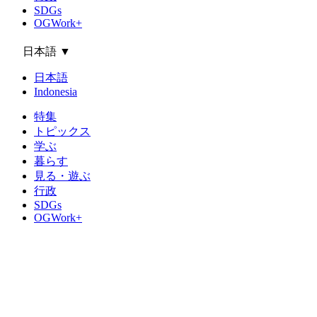
SDGs
OGWork+
日本語
▼
日本語
Indonesia
特集
トピックス
学ぶ
暮らす
見る・遊ぶ
行政
SDGs
OGWork+