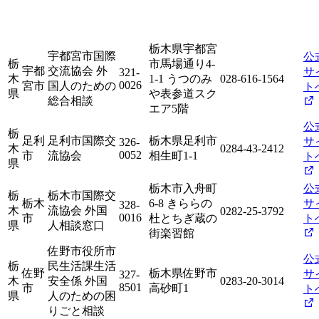
栃木県宇都宮
宇都宮市国際
公
栃
市馬場通り4-
宇都
交流協会 外
サ
321-
木
1-1 うつのみ
028-616-1564
0026
宮市
国人のための
ト
県
や表参道スク
総合相談
エア5階
公
栃
足利
足利市国際交
栃木県足利市
サ
326-
木
0284-43-2412
0052
市
流協会
相生町1-1
ト
県
栃木市入舟町
公
栃
栃木市国際交
栃木
6-8 きららの
サ
328-
木
流協会 外国
0282-25-3792
0016
市
杜とちぎ蔵の
ト
県
人相談窓口
街楽習館
佐野市役所市
公
栃
民生活課生活
佐野
栃木県佐野市
サ
327-
木
安全係 外国
0283-20-3014
8501
市
高砂町1
ト
県
人のための困
りごと相談