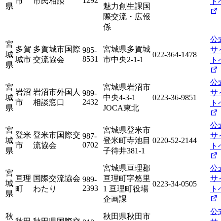
1292
市
市民相談
ト
県
魅力創生課国
際交流・広報
係
公
宮
多賀
多賀城市国際
宮城県多賀城
サ
985-
城
022-364-1478
8531
城市
交流協会
市中央2-1-1
ト
県
公
宮
宮城県岩沼市
岩沼
岩沼市外国人
サ
989-
城
中央4-3-1
0223-36-9851
2432
市
相談窓口
ト
県
JOCA東北
公
宮
宮城県登米市
登米
登米市国際交
サ
987-
城
登米町寺池目
0220-52-2144
0702
市
流協会
ト
県
子待井381-1
宮城県亘理郡
公
宮
亘理
国際交流協会
亘理町字悠里
サ
989-
城
0223-34-0505
2393
町
わたり
1 亘理町役場
ト
県
企画課
公
秋
秋田県秋田市