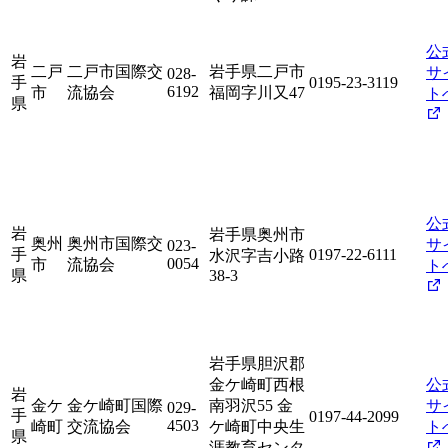
公
岩
二戸
二戸市国際交
岩手県二戸市
サ
028-
手
0195-23-3119
6192
市
流協会
福岡字川又47
ト
県
公
岩
岩手県奥州市
奥州
奥州市国際交
サ
023-
手
0197-22-6111
水沢字吉小路
0054
市
流協会
ト
県
38-3
岩手県胆沢郡
金ケ崎町西根
公
岩
金ケ
金ケ崎町国際
南羽沢55 金
サ
029-
手
0197-44-2099
4503
崎町
交流協会
ケ崎町中央生
ト
県
涯教育センタ