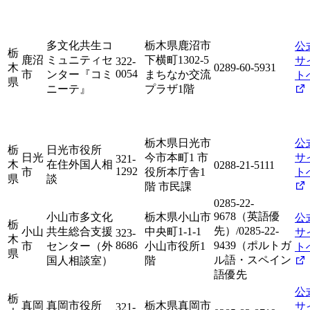
多文化共生コ
栃木県鹿沼市
公
栃
鹿沼
ミュニティセ
下横町1302-5
サ
322-
木
0289-60-5931
0054
市
ンター『コミ
まちなか交流
ト
県
ニーテ』
プラザ1階
栃木県日光市
公
栃
日光市役所
日光
今市本町1 市
サ
321-
木
在住外国人相
0288-21-5111
1292
市
役所本庁舎1
ト
県
談
階 市民課
0285-22-
9678（英語優
小山市多文化
栃木県小山市
公
栃
先）/0285-22-
小山
共生総合支援
中央町1-1-1
サ
323-
木
8686
9439（ポルトガ
市
センター（外
小山市役所1
ト
県
ル語・スペイン
国人相談室）
階
語優先
公
栃
真岡
真岡市役所
栃木県真岡市
サ
321-