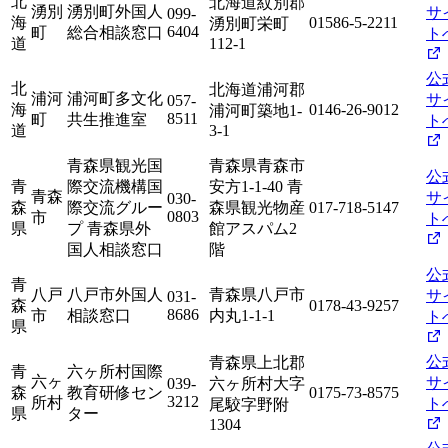
北
北海道紋別郡
湧別
湧別町外国人
サ
099-
海
01586-5-2211
湧別町栄町
6404
町
総合相談窓口
ト
道
112-1
公
北
北海道浦河郡
浦河
浦河町多文化
サ
057-
海
0146-26-9012
浦河町築地1-
8511
町
共生推進室
ト
道
3-1
青森県観光国
青森県青森市
公
青
際交流機構国
安方1-1-40 青
青森
サ
030-
森
際交流グルー
森県観光物産
017-718-5147
0803
市
ト
県
プ 青森県外
館アスパム2
国人相談窓口
階
公
青
八戸
八戸市外国人
青森県八戸市
サ
031-
森
0178-43-9257
8686
市
相談窓口
内丸1-1-1
ト
県
公
青森県上北郡
青
六ヶ所村国際
六ヶ
サ
039-
六ヶ所村大字
森
教育研修セン
0175-73-8575
3212
所村
ト
尾駮字野附
県
ター
1304