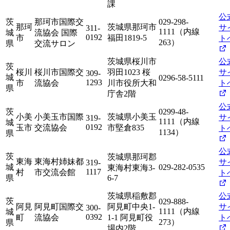
課
公
茨
那珂市国際交
029-298-
那珂
茨城県那珂市
サ
311-
1111（内線
城
流協会 国際
0192
市
福田1819-5
ト
263）
県
交流サロン
茨城県桜川市
公
茨
桜川
桜川市国際交
羽田1023 桜
サ
309-
城
0296-58-5111
1293
市
流協会
川市役所大和
ト
県
庁舎2階
公
茨
0299-48-
小美
小美玉市国際
茨城県小美玉
サ
319-
1111（内線
城
0192
玉市
交流協会
市堅倉835
ト
1134）
県
公
茨
茨城県那珂郡
東海
東海村姉妹都
サ
319-
城
029-282-0535
東海村東海3-
1117
村
市交流会館
ト
県
6-7
茨城県稲敷郡
公
茨
029-888-
阿見
阿見町国際交
阿見町中央1-
サ
300-
1111（内線
城
0392
町
流協会
1-1 阿見町役
ト
273）
県
場内2階