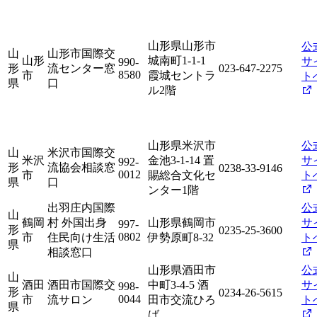
山形県山形市
公
山
山形市国際交
山形
城南町1-1-1
サ
990-
形
流センター窓
023-647-2275
8580
市
霞城セントラ
ト
県
口
ル2階
山形県米沢市
公
山
米沢市国際交
米沢
金池3-1-14 置
サ
992-
形
流協会相談窓
0238-33-9146
0012
市
賜総合文化セ
ト
県
口
ンター1階
出羽庄内国際
公
山
鶴岡
村 外国出身
山形県鶴岡市
サ
997-
形
0235-25-3600
0802
市
住民向け生活
伊勢原町8-32
ト
県
相談窓口
山形県酒田市
公
山
酒田
酒田市国際交
中町3-4-5 酒
サ
998-
形
0234-26-5615
0044
市
流サロン
田市交流ひろ
ト
県
ば