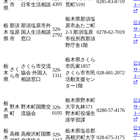
木
0285-83-8719
4395
市
日常生活相談
荒町5191
ト
県
栃木県那須塩
公
栃
那須
那須塩原市外
原市あたご町
サ
329-
木
塩原
国人生活相談
2-3 那須塩原
0278-62-7019
2792
ト
県
市
窓口
市役所西那須
野庁舎1階
栃木県さくら
公
栃
さくら市交流
市氏家1857
さく
サ
329-
木
協会 外国人
さくら市市民
028-681-2072
1311
ら市
ト
県
相談窓口
活動支援セン
ター1階
栃木県野木町
公
栃
野木
野木町国際交
大字丸林571
サ
329-
木
0280-57-4176
0195
町
流協会
野木町役場生
ト
県
涯学習課
公
栃
栃木県塩谷郡
高根
高根沢町国際
サ
329-
木
高根沢町大字
028-675-3175