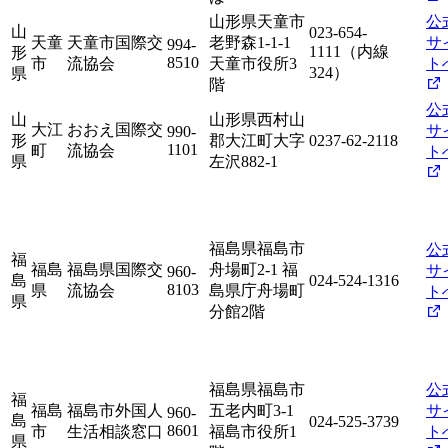
山形県天童市
公
山
023-654-
天童
天童市国際交
老野森1-1-1
サ
994-
1111（内線
形
8510
市
流協会
天童市役所3
ト
324）
県
階
公
山
山形県西村山
大江
おおえ国際交
サ
990-
形
郡大江町大字
0237-62-2118
1101
町
流協会
ト
県
左沢882-1
福島県福島市
公
福
福島
福島県国際交
舟場町2-1 福
サ
960-
島
024-524-1316
8103
県
流協会
島県庁舟場町
ト
県
分館2階
福島県福島市
公
福
福島
福島市外国人
五老内町3-1
サ
960-
島
024-525-3739
8601
市
生活相談窓口
福島市役所1
ト
県