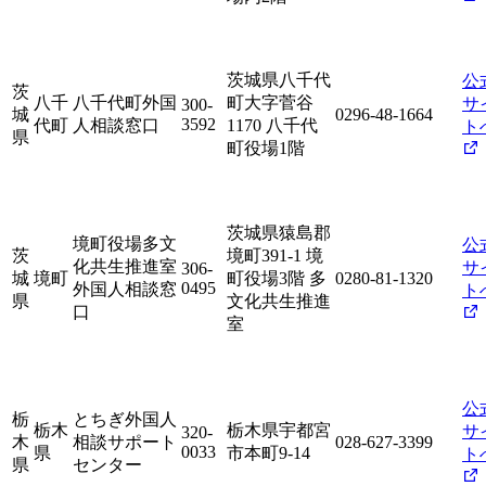
茨城県八千代
公
茨
八千
八千代町外国
町大字菅谷
サ
300-
城
0296-48-1664
3592
代町
人相談窓口
1170 八千代
ト
県
町役場1階
茨城県猿島郡
境町役場多文
公
茨
境町391-1 境
化共生推進室
サ
306-
城
境町
町役場3階 多
0280-81-1320
0495
外国人相談窓
ト
県
文化共生推進
口
室
公
栃
とちぎ外国人
栃木
栃木県宇都宮
サ
320-
木
相談サポート
028-627-3399
0033
県
市本町9-14
ト
県
センター