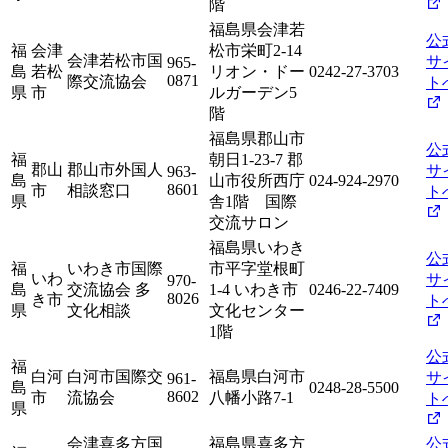
階
福島県会津若
公
福
会津
松市栄町2-14
会津若松市国
サ
965-
島
若松
リオン・ドー
0242-27-3703
0871
際交流協会
ト
県
市
ルガーデン5
階
福島県郡山市
公
福
朝日1-23-7 郡
郡山
郡山市外国人
サ
963-
島
山市役所西庁
024-924-2970
8601
市
相談窓口
ト
県
舎1階 国際
交流サロン
福島県いわき
公
福
いわき市国際
市平字堂根町
いわ
サ
970-
島
交流協会 多
1-4 いわき市
0246-22-7409
8026
き市
ト
県
文化相談
文化センター
1階
公
福
白河
白河市国際交
福島県白河市
サ
961-
島
0248-28-5500
8602
市
流協会
八幡小路7-1
ト
県
会津喜多方国
福島県喜多方
公