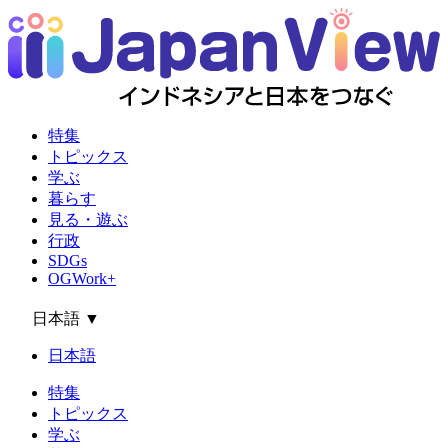
特集
トピックス
学ぶ
暮らす
見る・遊ぶ
行政
SDGs
OGWork+
日本語
▼
日本語
特集
トピックス
学ぶ