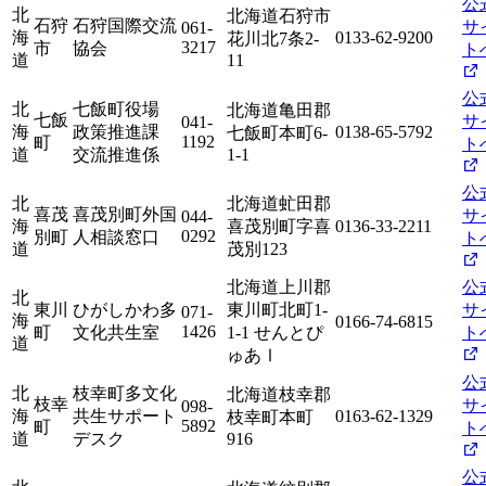
公
北
北海道石狩市
石狩
石狩国際交流
サ
061-
海
0133-62-9200
花川北7条2-
3217
市
協会
ト
道
11
公
北
七飯町役場
北海道亀田郡
七飯
サ
041-
海
政策推進課
0138-65-5792
七飯町本町6-
1192
町
ト
道
交流推進係
1-1
公
北
北海道虻田郡
喜茂
喜茂別町外国
サ
044-
海
喜茂別町字喜
0136-33-2211
0292
別町
人相談窓口
ト
道
茂別123
北海道上川郡
公
北
東川
ひがしかわ多
東川町北町1-
サ
071-
海
0166-74-6815
1426
町
文化共生室
1-1 せんとぴ
ト
道
ゅあⅠ
公
北
枝幸町多文化
北海道枝幸郡
枝幸
サ
098-
海
共生サポート
0163-62-1329
枝幸町本町
5892
町
ト
道
デスク
916
公