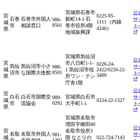
宮城県石巻市
公
宮
0225-95-
石巻
石巻市外国人
穀町14-1 石
サ
986-
1111（内線
城
8501
市
相談窓口
巻市役所4階
ト
4246）
県
地域振興課
宮城県気仙沼
公
宮
市八日町1-1-
0226-24-
気仙
気仙沼市小さ
サ
988-
城
1 気仙沼市役
2422/0226-22-
8501
沼市
な国際大使館
ト
3409
県
所ワン・テン
庁舎1階
公
宮
白石
白石市国際交
宮城県白石市
サ
989-
城
0224-22-1327
0292
市
流協会
大手町1-1
ト
県
宮城県名取市
増田字柳田80
公
宮
名取市役所3
名取
名取市外国人
サ
981-
城
階 なとりの
022-724-7143