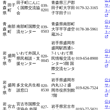
公
青
田子町にんに
青森県三戸郡
田子
サ
039-
森
く国際交流協
田子町大字田
0179-32-3165
0201
町
ト
県
会
子字田子11
公
青
青森県南部町
南部
南部町国際交
サ
039-
森
大字平字虚空
0178-38-5961
0503
町
流センター
ト
県
蔵26-2
岩手県盛岡市
盛岡駅西通1-
公
岩
いわて外国人
7-1 いわて県
盛岡
サ
020-
手
県民相談・支
民情報交流セ
019-654-8900
0045
市
ト
県
援センター
ンター5階 国
際交流センタ
ー
岩手県盛岡市
公
岩
盛岡
多文化共生相
内丸12-2 盛
サ
020-
手
019-626-7524
8530
市
談窓口
岡市役所別館
ト
県
7階
公
岩
宮古市国際交
宮古
岩手県宮古市
サ
027-
手
流協会 外国
0193-77-5021