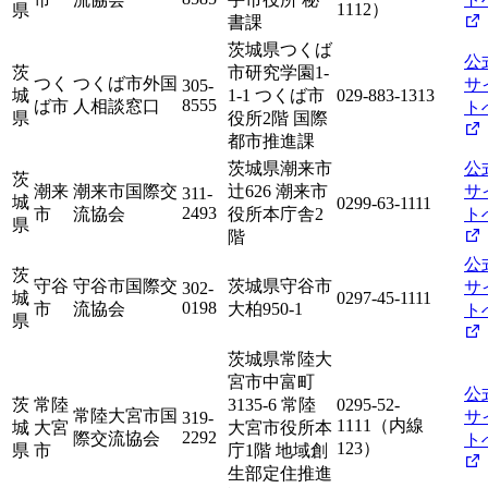
1112）
県
書課
茨城県つくば
公
茨
市研究学園1-
つく
つくば市外国
サ
305-
城
1-1 つくば市
029-883-1313
8555
ば市
人相談窓口
ト
県
役所2階 国際
都市推進課
茨城県潮来市
公
茨
潮来
潮来市国際交
辻626 潮来市
サ
311-
城
0299-63-1111
2493
市
流協会
役所本庁舎2
ト
県
階
公
茨
守谷
守谷市国際交
茨城県守谷市
サ
302-
城
0297-45-1111
0198
市
流協会
大柏950-1
ト
県
茨城県常陸大
宮市中富町
公
茨
常陸
3135-6 常陸
0295-52-
常陸大宮市国
サ
319-
1111（内線
城
大宮
大宮市役所本
2292
際交流協会
ト
123）
県
市
庁1階 地域創
生部定住推進