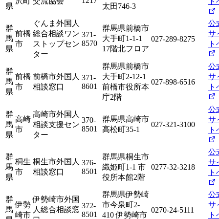
1217
沢町
交流協会
ト
県
太田746-3
ぐんま外国人
公
群
群馬県前橋市
前橋
総合相談ワン
サ
371-
馬
大手町1-1-1
027-289-8275
8570
市
ストップセン
ト
県
17階北フロア
ター
群馬県前橋市
公
群
前橋
前橋市外国人
大手町2-12-1
サ
371-
馬
027-898-6516
8601
市
相談窓口
前橋市役所本
ト
県
庁2階
公
群
高崎市外国人
高崎
群馬県高崎市
サ
370-
馬
相談支援セン
027-321-3100
8501
市
高松町35-1
ト
県
ター
公
群
群馬県桐生市
桐生
桐生市外国人
サ
376-
馬
織姫町1-1 市
0277-32-3218
8501
市
相談窓口
ト
県
役所本館2階
群馬県伊勢崎
公
群
伊勢崎市外国
伊勢
市今泉町2-
サ
372-
馬
人総合相談窓
0270-24-5111
8501
崎市
410 伊勢崎市
ト