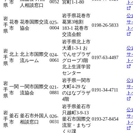
0052
市
宮町1-1-80
ト
県
人相談窓口
岩手県花巻市
公
岩
花巻
花巻国際交流
葛第3地割
サ
025-
手
0198-26-5833
0004
市
協会
183-1 花巻市
ト
県
交流会館
岩手県北上市
大通1-3-1 お
公
岩
北上
北上市国際交
でんせプラザ
サ
024-
手
0197-63-4497
0061
市
流ルーム
グローブ3階
ト
県
北上生涯学習
センター
岩手県一関市
公
岩
一関
一関市国際交
大町4-29 な
サ
021-
手
0191-34-4711
0881
市
流協会
のはなプラザ
ト
県
4階
岩手県釜石市
公
岩
只越町3-9-13
釜石
釜石市外国人
サ
026-
手
釜石市国際交
0193-27-8454
0031
市
相談窓口
ト
県
流室・まちづ
くり課