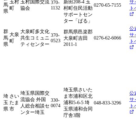
玉村
玉村国際交流
新田208-4 玉
サ
370-
馬
0270-65-7155
1132
町
協会
村町住民活動
ト
県
サポートセン
ター「ぱる」
公
群
大泉町多文化
群馬県邑楽郡
大泉
サ
370-
馬
共生コミュニ
0276-62-6066
大泉町吉田
0523
町
ト
県
ティセンター
2011-1
埼玉県さいた
埼玉県国際交
公
埼
さい
ま市浦和区北
流協会 外国
サ
330-
玉
たま
浦和5-6-5 埼
048-833-3296
0074
人総合相談セ
ト
県
市
玉県浦和合同
ンター埼玉
庁舎3階