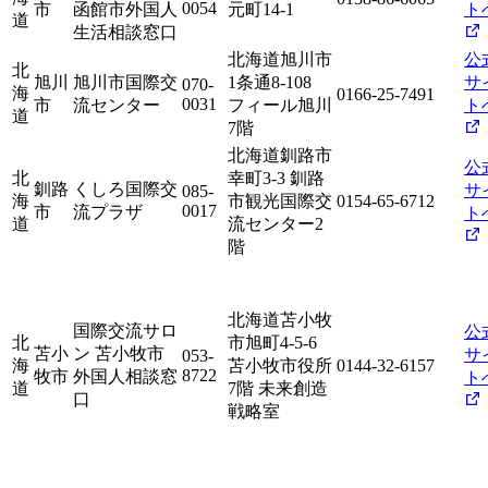
0054
市
函館市外国人
元町14-1
ト
道
生活相談窓口
北海道旭川市
公
北
旭川
旭川市国際交
1条通8-108
サ
070-
海
0166-25-7491
0031
市
流センター
フィール旭川
ト
道
7階
北海道釧路市
公
北
幸町3-3 釧路
釧路
くしろ国際交
サ
085-
海
市観光国際交
0154-65-6712
0017
市
流プラザ
ト
道
流センター2
階
北海道苫小牧
国際交流サロ
公
北
市旭町4-5-6
苫小
ン 苫小牧市
サ
053-
海
苫小牧市役所
0144-32-6157
8722
牧市
外国人相談窓
ト
道
7階 未来創造
口
戦略室