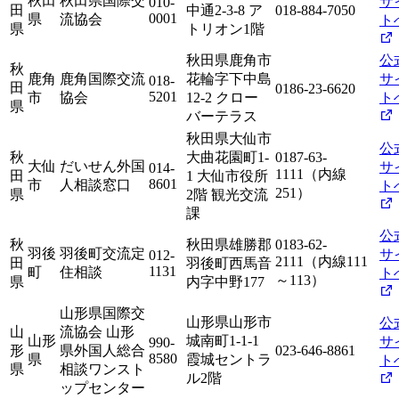
秋田
秋田県国際交
サ
010-
田
中通2-3-8 ア
018-884-7050
0001
県
流協会
ト
県
トリオン1階
秋田県鹿角市
公
秋
鹿角
鹿角国際交流
花輪字下中島
サ
018-
田
0186-23-6620
5201
市
協会
12-2 クロー
ト
県
バーテラス
秋田県大仙市
公
秋
大曲花園町1-
0187-63-
大仙
だいせん外国
サ
014-
1111（内線
田
1 大仙市役所
8601
市
人相談窓口
ト
251）
県
2階 観光交流
課
公
秋
秋田県雄勝郡
0183-62-
羽後
羽後町交流定
サ
012-
2111（内線111
田
羽後町西馬音
1131
町
住相談
ト
～113）
県
内字中野177
山形県国際交
山形県山形市
公
山
流協会 山形
山形
城南町1-1-1
サ
990-
形
県外国人総合
023-646-8861
8580
県
霞城セントラ
ト
県
相談ワンスト
ル2階
ップセンター