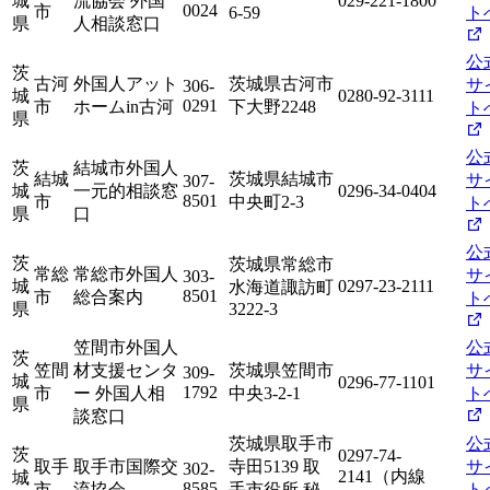
城
流協会 外国
029-221-1800
0024
市
6-59
ト
県
人相談窓口
公
茨
古河
外国人アット
茨城県古河市
サ
306-
城
0280-92-3111
0291
市
ホームin古河
下大野2248
ト
県
公
茨
結城市外国人
結城
茨城県結城市
サ
307-
城
一元的相談窓
0296-34-0404
8501
市
中央町2-3
ト
県
口
公
茨
茨城県常総市
常総
常総市外国人
サ
303-
城
0297-23-2111
水海道諏訪町
8501
市
総合案内
ト
県
3222-3
笠間市外国人
公
茨
笠間
材支援センタ
茨城県笠間市
サ
309-
城
0296-77-1101
1792
市
ー 外国人相
中央3-2-1
ト
県
談窓口
茨城県取手市
公
茨
0297-74-
取手
取手市国際交
寺田5139 取
サ
302-
2141（内線
城
8585
市
流協会
手市役所 秘
ト