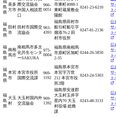
福
喜多
際交流協会
市東町4088-1
サ
966-
島
0241-23-6210
0051
方市
外国人相談窓
東町蔵屋敷会
ト
県
口
陽館
福島県田村市
公
福
田村
田村市国際交
船引町船引字
サ
963-
島
0247-81-2136
4393
市
流協会
畑添76-2 田
ト
県
村市役所
公
福
南相馬市多文
福島県南相馬
南相
サ
975-
島
化共生センタ
0244-26-5850
市原町区旭町
0004
馬市
ト
県
ーSAKURA
2-35
福島県本宮市
公
福
本宮
本宮市役所
本宮字万世
サ
969-
島
0243-24-5303
1192
市
国際交流課
212 本宮市役
ト
県
所2階
福島県安達郡
公
福
大玉村玉井字
大玉
大玉村国内外
サ
969-
島
星内70 大玉
0243-48-3131
1392
村
交流協会
ト
県
村役場 総務
課