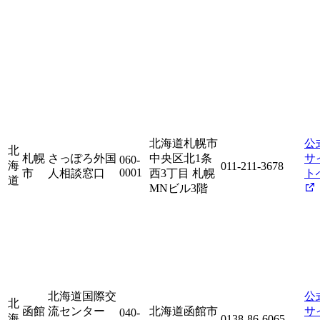
北海道札幌市
公
北
札幌
さっぽろ外国
中央区北1条
サ
060-
海
011-211-3678
0001
市
人相談窓口
西3丁目 札幌
ト
道
MNビル3階
北海道国際交
公
北
函館
流センター
北海道函館市
サ
040-
海
0138-86-6065