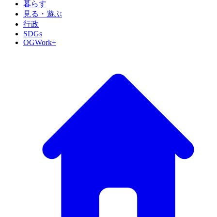
暮らす
見る・遊ぶ
行政
SDGs
OGWork+