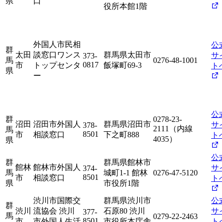
県
口
役所本館1階
外国人市民相
公
群
太田
談窓口ワンス
群馬県太田市
サ
373-
馬
0276-48-1001
0817
市
トップセンタ
飯塚町69-3
ト
県
ー
公
群
0278-23-
沼田
沼田市外国人
群馬県沼田市
サ
378-
2111（内線
馬
8501
市
相談窓口
下之町888
ト
4035）
県
公
群
群馬県館林市
館林
館林市外国人
サ
374-
馬
城町1-1 館林
0276-47-5120
8501
市
相談窓口
ト
県
市役所1階
渋川市国際交
群馬県渋川市
公
群
渋川
流協会 渋川
石原80 渋川
サ
377-
馬
0279-22-2463
8501
市
市外国人生活
市役所本庁舎
ト