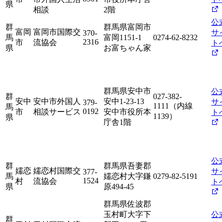
県
相談
2階
公
群
群馬県富岡市
富岡
富岡市国際交
サ
370-
馬
富岡1151-1
0274-62-8232
2316
市
流協会
ト
県
お富ちゃん家
群馬県安中市
公
群
027-382-
安中
安中市外国人
安中1-23-13
サ
379-
1111（内線
馬
0192
市
相談サービス
安中市役所本
ト
1139）
県
庁舎1階
公
群
群馬県吾妻郡
嬬恋
嬬恋村国際交
サ
377-
馬
嬬恋村大字鎌
0279-82-5191
1524
村
流協会
ト
県
原494-45
群馬県佐波郡
玉村町大字下
公
群