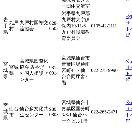
ー団体交流室
岩手県九戸郡
公
岩
九戸村大字伊
九戸
九戸村国際交
サ
028-
手
保内10-11-6
0195-42-2111
6502
村
流協会
ト
県
九戸村役場教
育委員会
宮城県仙台市
宮城県国際化
公
宮
青葉区堤通雨
宮城
協会 みやぎ
サ
981-
城
宮町4-17 仙
022-275-9990
0914
県
外国人相談セ
ト
県
台合同庁舎7
ンター
階
宮城県仙台市
公
宮
仙台
仙台多文化共
青葉区国分町
サ
980-
城
022-265-2471
0803
市
生センター
3-6-1 仙台パ
ト
県
ークビル1階