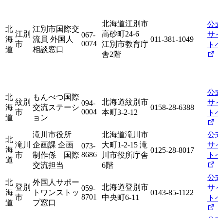
北海道江別市
公
北
江別市国際交
江別
高砂町24-6
サ
067-
海
流員 外国人
011-381-1049
0074
市
江別市教育庁
ト
道
相談窓口
舎2階
公
北
もんべつ国際
紋別
北海道紋別市
サ
094-
海
交流ステーシ
0158-28-6388
0004
市
本町3-2-12
ト
道
ョン
滝川市役所
北海道滝川市
公
北
滝川
企画課 企画
大町1-2-15 滝
サ
073-
海
0125-28-8017
8686
市
制作係 国際
川市役所庁舎
ト
道
交流担当
6階
公
北
外国人サポー
登別
北海道登別市
サ
059-
海
トワンストッ
0143-85-1122
8701
市
中央町6-11
ト
道
プ窓口