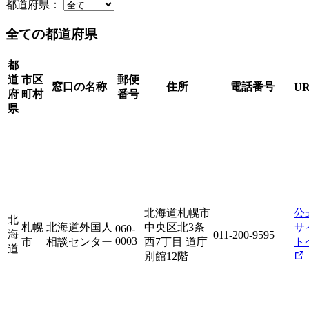
都道府県：
全ての都道府県
都
道
市区
郵便
窓口の名称
住所
電話番号
U
府
町村
番号
県
北海道札幌市
公
北
札幌
北海道外国人
中央区北3条
サ
060-
海
011-200-9595
0003
市
相談センター
西7丁目 道庁
ト
道
別館12階