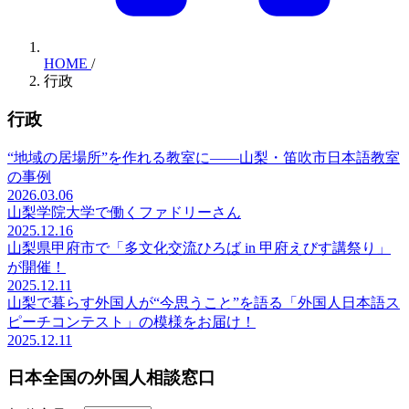
HOME
/
行政
行政
“地域の居場所”を作れる教室に――山梨・笛吹市日本語教室
の事例
2026.03.06
山梨学院大学で働くファドリーさん
2025.12.16
山梨県甲府市で「多文化交流ひろば in 甲府えびす講祭り」
が開催！
2025.12.11
山梨で暮らす外国人が“今思うこと”を語る「外国人日本語ス
ピーチコンテスト」の模様をお届け！
2025.12.11
日本全国の外国人相談窓口