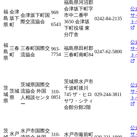
福島県河沼郡
会津坂下町字
公
福
会津
969
会津坂下町国
市中二番甲
サ
島
坂下
－
0242-84-2135
際交流協会
3650 会津坂
ト
6543
県
町
下町役場 東
分庁舎
公
福
三春
三春町国際交
福島県田村郡
サ
963-
島
0247-62-5800
7754
町
流協会
三春町南町84
ト
県
茨城県水戸市
茨城県国際交
公
茨
千波町後川
茨城
流協会 外国
サ
310-
城
745 ザ・ヒロ
029-244-3811
0851
県
人相談センタ
ト
県
サワ・シティ
ー
会館分館2階
公
茨
水戸市国際交
水戸
サ
310-
水戸市備前町